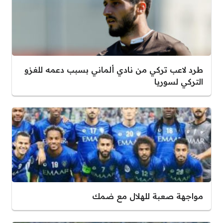
طرد لاعب تركي من نادي ألماني بسبب دعمه للغزو
التركي لسوريا
مواجهة صعبة للهلال مع ضمك