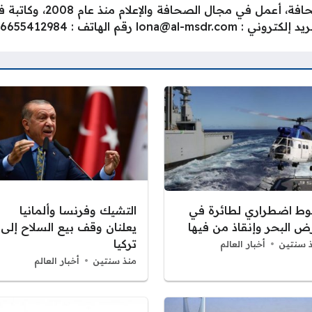
كاتبة ومحررة إخبارية خريج
يد إلكتروني :
lona@al-msdr.com
رقم الهاتف : 0096655412984
وط اضطراري لطائرة في
التشيك وفرنسا وألمانيا
ض البحر وإنقاذ من فيها
يعلنان وقف بيع السلاح إلى
تركيا
 سنتين
أخبار العالم
منذ سنتين
أخبار العالم