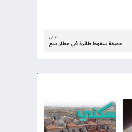
التالي
حقيقة سقوط طائرة في مطار ينبع