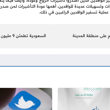
 الوافدين الذين أصدروا تأشيرات خروج وعودة، وأيضا فيما يتع
ات وتسهيلات عديدة للوافدين، أهمها عودة التأشيرات لمن صدرت
ملية تسفير الوافدين الراغبين في ذلك.
وم على منطقة المدينة
السعودية تطمئن 9 مليون مغترب وأبنائهم بخبر سار يفرح قلوبهم!