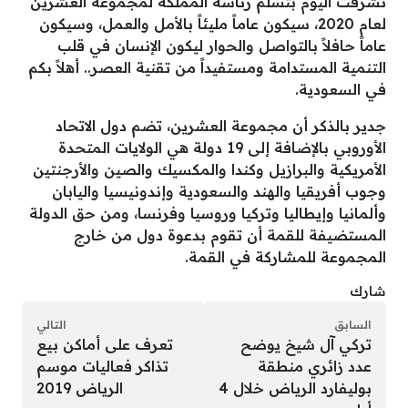
تشرفت اليوم بتسلم رئاسة المملكة لمجموعة العشرين
لعام 2020، سيكون عاماً مليئاً بالأمل والعمل، وسيكون
عاماً حافلاً بالتواصل والحوار ليكون الإنسان في قلب
التنمية المستدامة ومستفيداً من تقنية العصر.. أهلاً بكم
في السعودية.
جدير بالذكر أن مجموعة العشرين، تضم دول الاتحاد
الأوروبي بالإضافة إلى 19 دولة هي الولايات المتحدة
الأمريكية والبرازيل وكندا والمكسيك والصين والأرجنتين
وجوب أفريقيا والهند والسعودية وإندونيسيا واليابان
وألمانيا وإيطاليا وتركيا وروسيا وفرنسا، ومن حق الدولة
المستضيفة للقمة أن تقوم بدعوة دول من خارج
المجموعة للمشاركة في القمة.
شارك
السابق
التالي
تركي آل شيخ يوضح
تعرف على أماكن بيع
عدد زائري منطقة
تذاكر فعاليات موسم
بوليفارد الرياض خلال 4
الرياض 2019